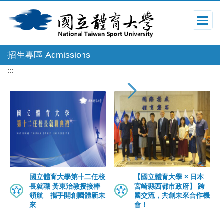
跳
到
主
要
內
招生專區 Admissions
容
區
:::
國立體育大學第十二任校
【國立體育大學 × 日本
長就職 黃東治教授接棒
宮崎縣西都市政府】 跨
領航 攜手開創國體新未
國交流，共創未來合作機
來
會！